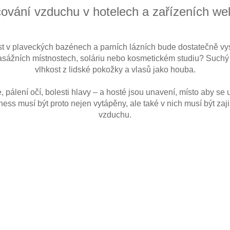
ování vzduchu v hotelech a zařízeních we
st v plaveckých bazénech a parních lázních bude dostatečně vy
 masážních místnostech, soláriu nebo kosmetickém studiu? Suchý
vlhkost z lidské pokožky a vlasů jako houba.
pálení očí, bolesti hlavy – a hosté jsou unavení, místo aby se uv
ness musí být proto nejen vytápěny, ale také v nich musí být zaj
vzduchu.