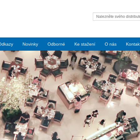
Nalezněte svého distribut
Condair
Odkazy
Novinky
Odborné
Ke stažení
O nás
Kontak