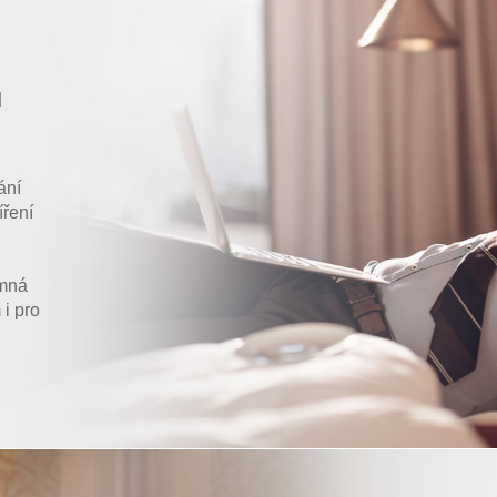
u
ání
íření
emná
 i pro