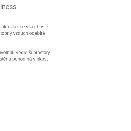
llness
soká. Jak se však hosté
 topný vzduch odebírá
olnili. Vedlejší prostory
ištěna pohodlná vlhkost