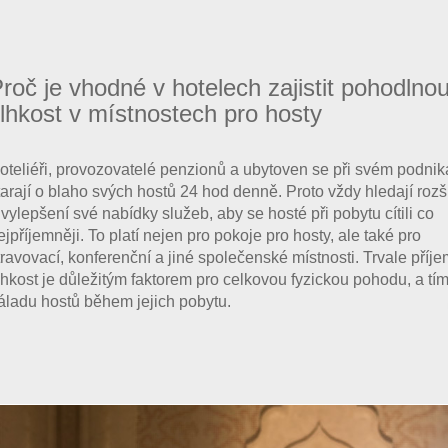
roč je vhodné v hotelech zajistit pohodlno
lhkost v místnostech pro hosty
oteliéři, provozovatelé penzionů a ubytoven se při svém podnik
tarají o blaho svých hostů 24 hod denně. Proto vždy hledají rozš
 vylepšení své nabídky služeb, aby se hosté při pobytu cítili co
ejpříjemněji. To platí nejen pro pokoje pro hosty, ale také pro
travovací, konferenční a jiné společenské místnosti. Trvale příj
lhkost je důležitým faktorem pro celkovou fyzickou pohodu, a tím
áladu hostů během jejich pobytu.