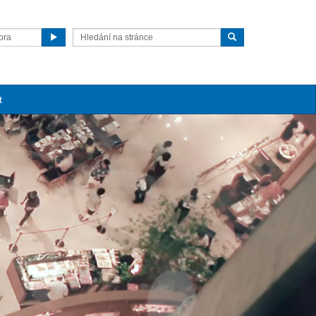
ora
t