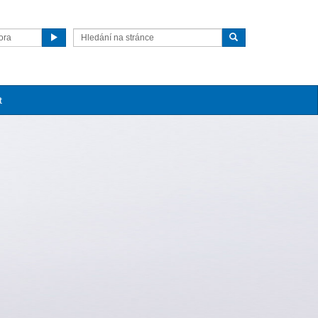
ora
t