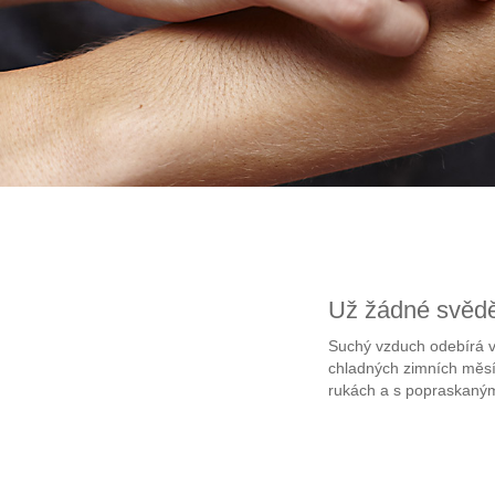
Už žádné svědě
Suchý vzduch odebírá v
chladných zimních měsíc
rukách a s popraskanými