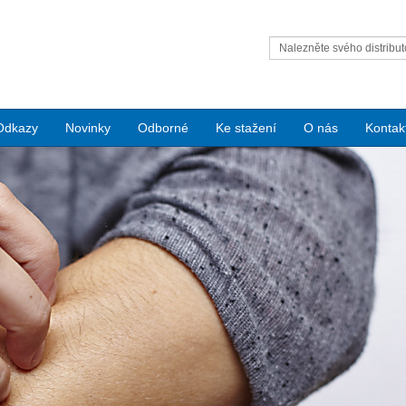
Nalezněte svého distribut
Condair
Odkazy
Novinky
Odborné
Ke stažení
O nás
Kontak