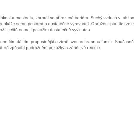
lhkost a mastnotu, zhroutí se přirozená bariéra. Suchý vzduch v místn
 nedokáže samo postarat o dostatečné vyrovnání. Ohroženi jsou tím zej
ikož ti ještě nemají pokožku dostatečně vyvinutou.
tane čím dál tím propustnější a ztratí svou ochrannou funkci. Současn
, které způsobí podráždění pokožky a zánětlivé reakce.