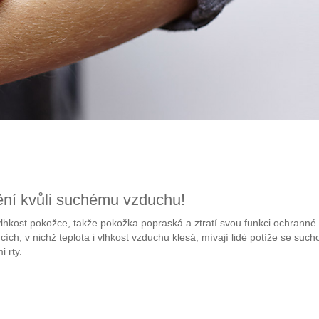
ní kvůli suchému vzduchu!
lhkost pokožce, takže pokožka popraská a ztratí svou funkci ochranné 
ích, v nichž teplota i vlhkost vzduchu klesá, mívají lidé potíže se su
 rty.