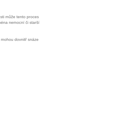
osti může tento proces
ména nemocní či starší
ě mohou dovnitř snáze