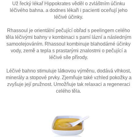
Už řecký lékař Hippokrates věděl o zvláštním účinku
léčivého bahna. a dodnes lékaři i pacienti oceňují jeho
léčivé účinky.
Rhassoul je orientální pečující obřad s peelingem celého
těla léčivými bahny v kombinaci s parní lázní a následným
samoolejováním. Rhassoul kombinuje blahodárné účinky
vody, země a tepla s prastarými znalostmi o pečující a
léčivé síle přírody.
Léčivé bahno stimuluje látkovou výměnu, dodává vlhkost,
minerály a stopové prvky. Zjemňuje také vzhled pokožky a
zvyšuje její pružnost. Umožňuje tak relaxaci a regeneraci
celého těla.