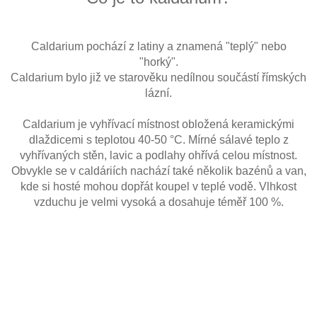
Caldarium pochází z latiny a znamená "teplý" nebo
"horký".
Caldarium bylo již ve starověku nedílnou součástí římských
lázní.
Caldarium je vyhřívací místnost obložená keramickými
dlaždicemi s teplotou 40-50 °C. Mírné sálavé teplo z
vyhřívaných stěn, lavic a podlahy ohřívá celou místnost.
Obvykle se v caldáriích nachází také několik bazénů a van,
kde si hosté mohou dopřát koupel v teplé vodě. Vlhkost
vzduchu je velmi vysoká a dosahuje téměř 100 %.