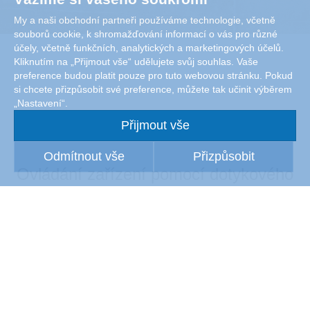
My a naši obchodní partneři používáme technologie, včetně
souborů cookie, k shromažďování informací o vás pro různé
účely, včetně funkčních, analytických a marketingových účelů.
Kliknutím na „Přijmout vše“ udělujete svůj souhlas. Vaše
preference budou platit pouze pro tuto webovou stránku. Pokud
si chcete přizpůsobit své preference, můžete tak učinit výběrem
„Nastavení“.
Přijmout vše
Odmítnout vše
Přizpůsobit
Ovládání zařízení pomocí dotykového
displeje
Condair Spa Control je flexibilně navržený dotykový displej
pro ovládání jednoho, několika nebo paralelní ovládání
více kabin.
Nabízí kromě generátoru parní lázně možnost různého
příslušenství. jako je světlo, vůně, ventilátor, vyhřívání