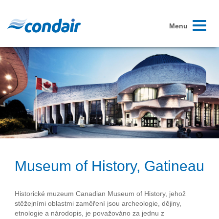
Toggle
Menu
navigati
Museum of History, Gatineau
Historické muzeum Canadian Museum of History, jehož
stěžejními oblastmi zaměření jsou archeologie, dějiny,
etnologie a národopis, je považováno za jednu z