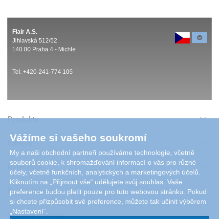
Flair A.S.
Jihlavská 512/52
140 00 Praha 4 - Michle
Tel. +420-241-774 105
Produkty
Vážíme si vašeho soukromí
Kariéra
My a naši obchodní partneři používáme technologie, včetně
souborů cookie, k shromažďování informací o vás pro různé
Reference
účely, včetně funkčních, analytických a marketingových účelů.
Kliknutím na „Přijmout vše“ udělujete svůj souhlas. Vaše
Právní informace
preference budou platit pouze pro tuto webovou stránku. Pokud
si chcete přizpůsobit své preference, můžete tak učinit výběrem
„Nastavení“.
Skupina Condair