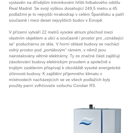
vystavěn na dřívějším tréninkovém hřišti fotbalového oddílu
Real Madrid. Se svojí výškou dosahující 249,5 metru a 45
podlažími je to nejvyšší mrakodrap v celém Španělsku a patří
současně i mezi deset nejvyšších budov v Evropě.
V přízemí vytváří 22 metrů vysoké atrium přechod mezi
vlastním objektem a ulicí a současně i prostor pro „vznášející
se“ posluchárnu ze skla. V horní oblasti budovy se nachází
volný prostor pod „portálovým“ rámem, v němž jsou
nainstalovány větrné elektrárny. Ty ze značné části zajišťují
zásobování budovy elektrickým proudem a společně s
trojitým zasklením přispívají k obzvláště vysoké energetické
účinnosti budovy. K zajištění příjemného klimatu v
místnostech nacházejících se ve všech podlažích byly
použity parní zvlhčovače vzduchu Condair RS.