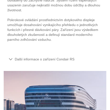
odváděny do záchytné nádrže. Systém řízení vápenatých
usazenin zaručuje nejkratší možnou dobu údržby a dlouhou
životnost.
Pokrokové ovládání prostřednictvím dotykového displeje
umožňuje dosahování vynikajícího přehledu o jednotlivých
funkcích i přesné dávkování páry. Zařízení jsou výsledkem
dlouholetých zkušeností a definují standard moderního
parního zvlhčování vzduchu.
Další informace o zařízení Condair RS