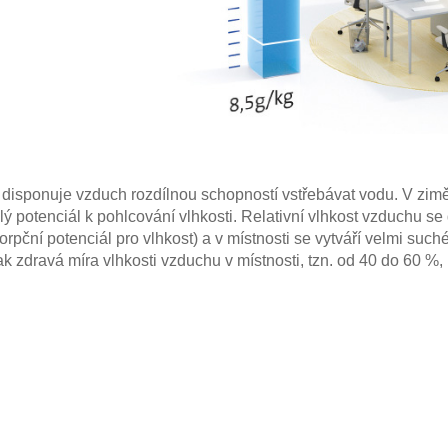
tě disponuje vzduch rozdílnou schopností vstřebávat vodu. V zi
 potenciál k pohlcování vlhkosti. Relativní vlhkost vzduchu se
rpční potenciál pro vlhkost) a v místnosti se vytváří velmi such
k zdravá míra vlhkosti vzduchu v místnosti, tzn. od 40 do 60 %,