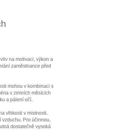
ch
vliv na motivaci, výkon a
 chrání zaměstnance před
nosti mohou v kombinaci s
ména v zimních měsících
ku a pálení očí.
a vlhkosti v místnosti.
í vzduchu. Pro účinnou,
 nutná dostatečně vysoká