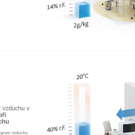
t vzduchu v
při
chu
ilogram vzduchu