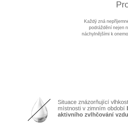
Pro
Každý zná nepříjemné
podráždění nejen no
náchylnějšími k onemoc
Situace znázorňující vlhkos
místnosti v zimním období
aktivního zvlhčování vzd