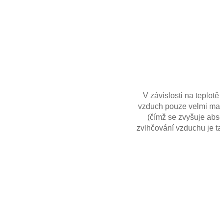
V závislosti na teplo
vzduch pouze velmi malý
(čímž se zvyšuje abso
zvlhčování vzduchu je ta