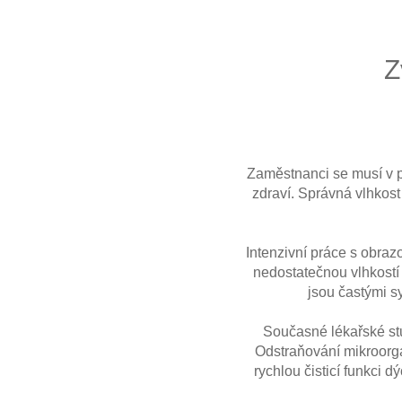
Z
Zaměstnanci se musí v pr
zdraví. Správná vlhkost
Intenzivní práce s obraz
nedostatečnou vlhkostí
jsou častými sy
Současné lékařské stud
Odstraňování mikroorga
rychlou čisticí funkci 