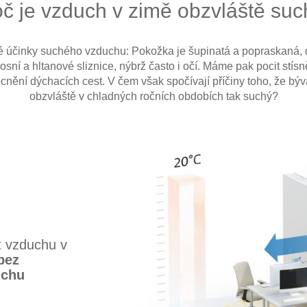
č je vzduch v zimě obzvláště su
 účinky suchého vzduchu: Pokožka je šupinatá a popraskaná, 
sní a hltanové sliznice, nýbrž často i očí. Máme pak pocit stís
nění dýchacích cest. V čem však spočívají příčiny toho, že bý
obzvláště v chladných ročních obdobích tak suchý?
t vzduchu v
bez
uchu