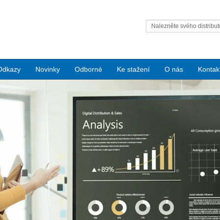
Nalezněte svého distribut
Condair
Odkazy
Novinky
Odborné
Ke stažení
O nás
Kontak