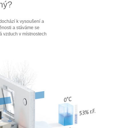
chý?
dochází k vysoušení a
něnosti a stáváme se
vá vzduch v místnostech