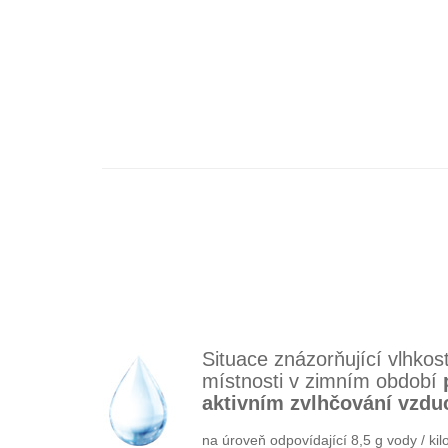
Situace znázorňující vlhkos
místnosti v zimním období
aktivním zvlhčování vzdu
na úroveň odpovídající 8,5 g vody / k