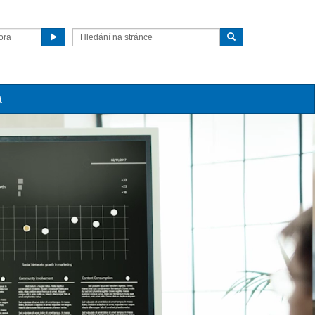
ora
t