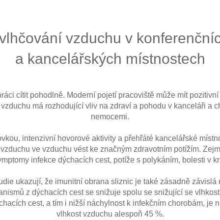
vlhčování vzduchu v konferenční
a kancelářských místnostech
áci cítit pohodlně. Moderní pojetí pracoviště může mít pozitivní 
 vzduchu má rozhodující vliv na zdraví a pohodu v kanceláři a
nemocemi.
ovkou, intenzivní hovorové aktivity a přehřáté kancelářské míst
 vzduchu ve vzduchu vést ke značným zdravotním potížím. Zej
mptomy infekce dýchacích cest, potíže s polykáním, bolesti v kr
ie ukazují, že imunitní obrana sliznic je také zásadně závislá n
nismů z dýchacích cest se snižuje spolu se snižující se vlhkost
dýchacích cest, a tím i nižší náchylnost k infekčním chorobám, je
vlhkost vzduchu alespoň 45 %.