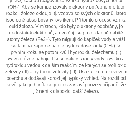
(H2O) začnou reagovat za vzniku hydroxidových iontů
(OH-). Aby se kompenzovaly elektrony potřebné pro tuto
reakci, železo oxiduje, tj. vzdává se svých elektronů, které
jsou poté absorbovány kyslíkem. Při tomto procesu vzniká
oxid železa. V místech, kde byly elektrony odebrány, je
nedostatek elektronů, a uvolňují se proto kladně nabité
atomy železa (Fe2+). Tyto migrují do kapiček vody a váží
se tam na záporně nabité hydroxidové ionty (OH-). V
prvním kroku se potom kvůli hydroxidu železitému (II)
vytvoří různé náboje. Další reakce s ionty vody, kyslíku a
hydroxidu vedou k dalším reakcím, ze kterých se tvoří oxid
železitý (III) a hydroxid železitý (III). Usazují se na kovovém
povrchu a dodávají korozi její typický vzhled. Na rozdíl od
kovů, jako je hliník, se proces zastaví pouze v případě, že
již není k dispozici další železo.