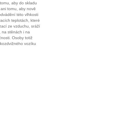
 tomu, aby do skladu
, ani tomu, aby nově
dvádění této vlhkosti
acích teplotách, které
zací ze vzduchu, sráží
 na stěnách i na
nosti. Osoby totiž
okozdvižného vozíku