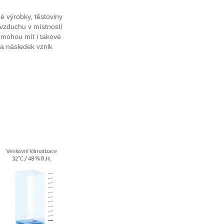
é výrobky, těstoviny
vzduchu v místnosti
o mohou mít i takové
za následek vznik