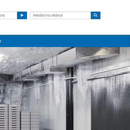
ora
t