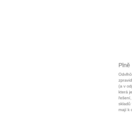
Plně 
Odvlhčo
zpravid
(a v o
která j
řešení,
skladů 
mají k 