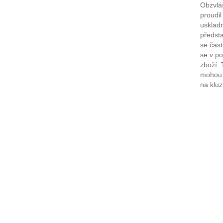
Obzvláš
proudil
usklad
předsta
se čast
se v po
zboží. 
mohou 
na klu