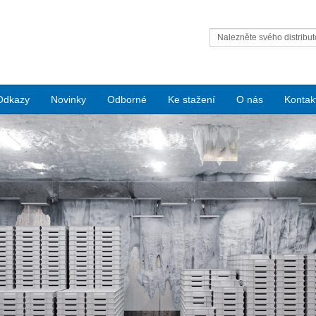
Nalezněte svého distribut
Condair
Odkazy
Novinky
Odborné
Ke stažení
O nás
Kontak