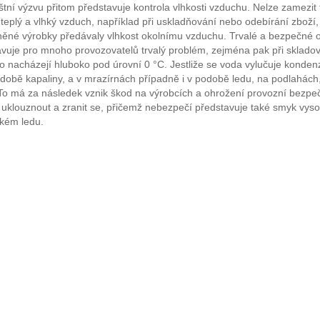
tní výzvu přitom představuje kontrola vlhkosti vzduchu. Nelze zamezit
 teplý a vlhký vzduch, například při uskladňování nebo odebírání zboží
něné výrobky předávaly vlhkost okolnímu vzduchu. Trvalé a bezpečné o
vuje pro mnoho provozovatelů trvalý problém, zejména pak při skladov
o nacházejí hluboko pod úrovní 0 °C. Jestliže se voda vylučuje konden
době kapaliny, a v mrazírnách případně i v podobě ledu, na podlahách,
To má za následek vznik škod na výrobcích a ohrožení provozní bezpeč
uklouznout a zranit se, přičemž nebezpečí představuje také smyk vys
zkém ledu.