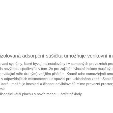
izolovaná adsorpční sušička umožňuje venkovní in
vací systémy, které bývají nainstalovány i v samotných provozních pro
la nevýhodu spočívající v tom, že pro zajištění vlastní izolace musí být
dpovídající míře drahým) vnějším pláštěm. Kromě toho samozřejmě omezu
e v odpovídajících místnostech k dispozici pro uskladněné zboží. Spole
 které umožňuje instalaci a činnost odvlhčovačů mimo provozní prostor
tak
dispozici větší plochu a navíc mohou ušetřit náklady.