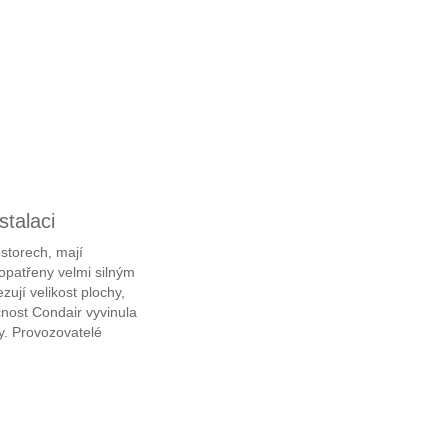
stalaci
storech, mají
 opatřeny velmi silným
jí velikost plochy,
čnost Condair vyvinula
y. Provozovatelé