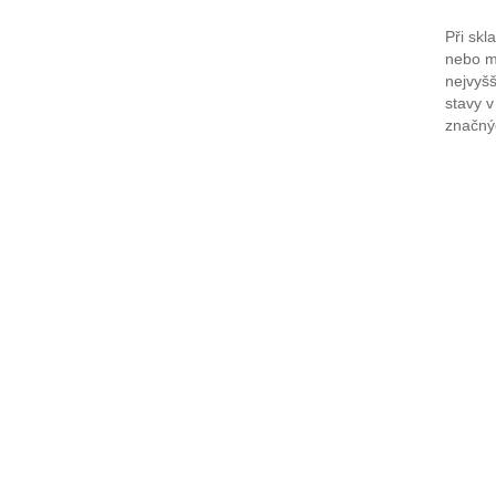
Při skl
nebo m
nejvyšš
stavy v
značný