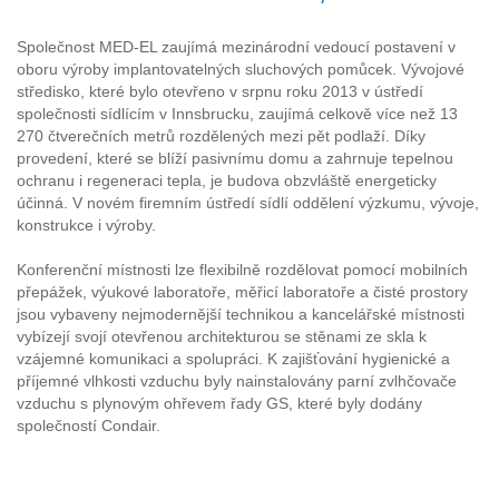
Společnost MED-EL zaujímá mezinárodní vedoucí postavení v
oboru výroby implantovatelných sluchových pomůcek. Vývojové
středisko, které bylo otevřeno v srpnu roku 2013 v ústředí
společnosti sídlícím v Innsbrucku, zaujímá celkově více než 13
270 čtverečních metrů rozdělených mezi pět podlaží. Díky
provedení, které se blíží pasivnímu domu a zahrnuje tepelnou
ochranu i regeneraci tepla, je budova obzvláště energeticky
účinná. V novém firemním ústředí sídlí oddělení výzkumu, vývoje,
konstrukce i výroby.
Konferenční místnosti lze flexibilně rozdělovat pomocí mobilních
přepážek, výukové laboratoře, měřicí laboratoře a čisté prostory
jsou vybaveny nejmodernější technikou a kancelářské místnosti
vybízejí svojí otevřenou architekturou se stěnami ze skla k
vzájemné komunikaci a spolupráci. K zajišťování hygienické a
příjemné vlhkosti vzduchu byly nainstalovány parní zvlhčovače
vzduchu s plynovým ohřevem řady GS, které byly dodány
společností Condair.