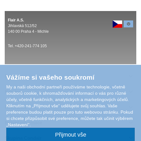
Flair A.S.
Jihlavská 512/52
140 00 Praha 4 - Michle
Tel. +420-241-774 105
Produkty
Vážíme si vašeho soukromí
My a naši obchodní partneři používáme technologie, včetně
Kariéra
souborů cookie, k shromažďování informací o vás pro různé
účely, včetně funkčních, analytických a marketingových účelů.
Kliknutím na „Přijmout vše“ udělujete svůj souhlas. Vaše
Reference
preference budou platit pouze pro tuto webovou stránku. Pokud
si chcete přizpůsobit své preference, můžete tak učinit výběrem
Právní informace
„Nastavení“.
Přijmout vše
Skupina Condair