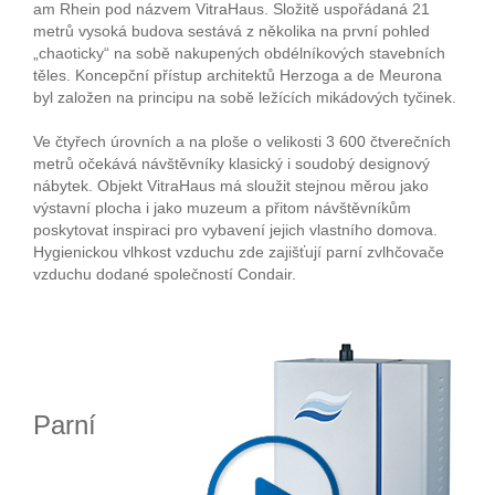
am Rhein pod názvem VitraHaus. Složitě uspořádaná 21
metrů vysoká budova sestává z několika na první pohled
„chaoticky“ na sobě nakupených obdélníkových stavebních
těles. Koncepční přístup architektů Herzoga a de Meurona
byl založen na principu na sobě ležících mikádových tyčinek.
Ve čtyřech úrovních a na ploše o velikosti 3 600 čtverečních
metrů očekává návštěvníky klasický i soudobý designový
nábytek. Objekt VitraHaus má sloužit stejnou měrou jako
výstavní plocha i jako muzeum a přitom návštěvníkům
poskytovat inspiraci pro vybavení jejich vlastního domova.
Hygienickou vlhkost vzduchu zde zajišťují parní zvlhčovače
vzduchu dodané společností Condair.
Parní