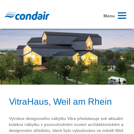
Toggle
Menu
navigati
VitraHaus, Weil am Rhein
Výrobce designového nábytku Vitra představuje své aktuální
kolekce nábytku v pozoruhodném novém architektonickém a
designovém středisku, které bylo vybudováno ve městě Weil